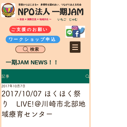
​音楽からはじまる∞ 多様性を認めあい、つながりあえる社会
いちご じゃむ
〜 音楽 ✕ 国際交流 ✕ 地域共生 〜
ご支援のお願い
ワークショップ申込
検索
一期JAM NEWS！！
記事
2017年10月7日
2017/10/07 ほくほく祭
り LIVE!＠川崎市北部地
域療育センター