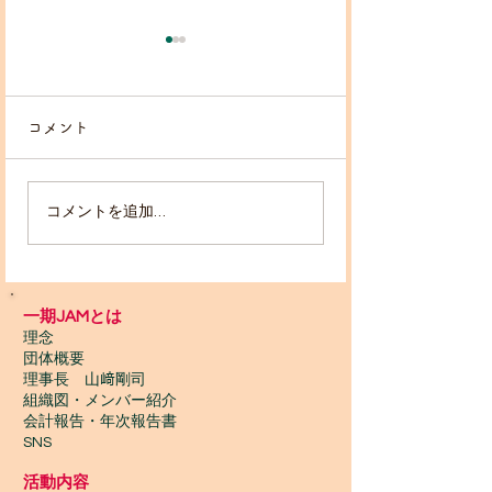
コメント
コメントを追加…
2025/12/9＆16 キッ
2025/12/14
ズラボ下丸子園 訪問
で演奏
一期JAMとは
理念
団体概要
理事長 山﨑剛司
組織図・メンバー紹介
会計報告​・年次報告書
SNS
活動内容