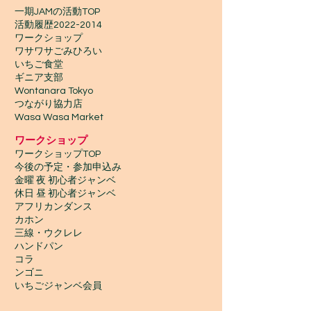
一期JAMの活動TOP
​活動履歴2022-2014
ワークショップ
ワサワサごみひろい
いちご食堂
ギニア支部
Wontanara Tokyo
​つながり協力店
Wasa Wasa Market​
​ワークショップ
ワークショップTOP
今後の予定・参加申込み
金曜 夜 初心者ジャンベ
休日 昼 初心者ジャンベ
アフリカンダンス
カホン
三線・ウクレレ
ハンドパン
コラ
ンゴニ
いちごジャンベ会員