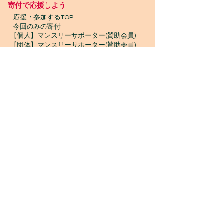
寄付で応援しよう
​
応援・参加するTOP
今回のみの寄付
【個人】マンスリーサポーター(賛助会員)
【団体】マンスリーサポーター(賛助会員)
【クリックしてからお買い物】goodoo
【古本寄付】きしゃぽん
【古着寄付】ブランドプレッジ
【物品寄付】お宝エイド
ボランティア募集
プロボノ / ボランティアスタッフ
​ジャンベスタッフ / インターン
WONTANARA TOKYO
WONTANARA TOKYO（ウォンタナーラトウキョ
ウ）は、MOCLOUD MUSIC GROUPが運営する、
NPO法人一期JAMの事務所兼店舗
です。