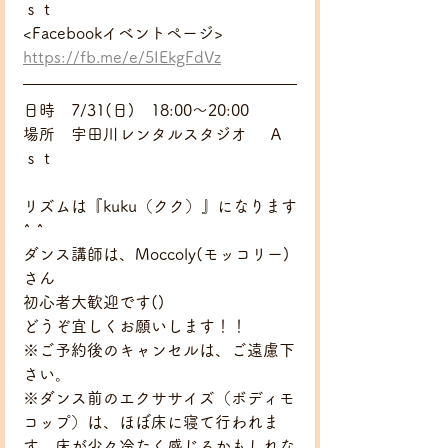
ｓｔ　　
<Facebookイベントページ>
https://fb.me/e/5IEkgFdVz
日時　7/31(日)　18:00～20:00
場所　宇田川レンタルスタジオ 　Ａ
ｓｔ
リズムは『kuku（クク）』になります
^ ^
ダンス講師は、Moccoly(モッコリー)
さん
初心者大歓迎です()
どうぞ宜しくお願いします！！
※ご予約後のキャンセルは、ご遠慮下
さい。
※ダンス前のエクササイズ（ボディモ
コップ）は、ほぼ床に寝て行われま
す。床が少々冷たく感じるかもしれな