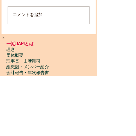
ョップをご利用頂
りがとうございます
コメントを追加…
2018/1-12月 一期ＪＡ
2014年10月より
Ｍpresents！！ アフリ
のペースで開催し
した "一期ＪＡＭ
カンダンス
presents！！ア
一期JAMとは
workshop【Moccoly(モ
ンスworkshop"で
理念
団体概要
となるスタジオの
ッコリー)】＠弦巻区民
理事長 山﨑剛司
アル(区画変更)に
組織図・メンバー紹介
センター
設備が不十分...
会計報告​・年次報告書
SNS
活動内容
一期JAMの活動TOP
​活動履歴2022-2014
ワークショップ
ワサワサごみひろい
いちご食堂
ギニア支部
Wontanara Tokyo