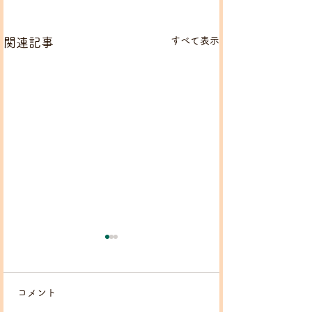
すべて表示
関連記事
【アフリカンダ
のお知らせ】
コメント
いつも一期ＪＡＭ