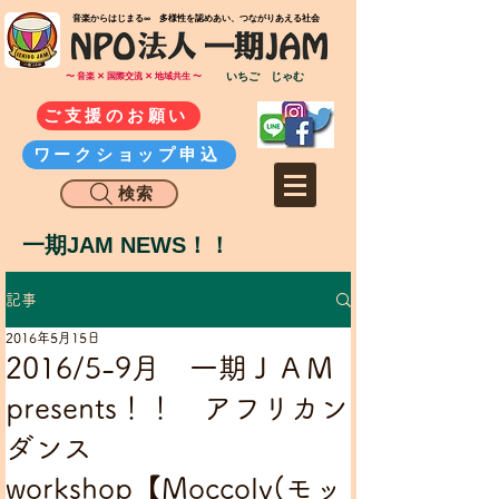
​音楽からはじまる∞ 多様性を認めあい、つながりあえる社会
いちご じゃむ
〜 音楽 ✕ 国際交流 ✕ 地域共生 〜
ご支援のお願い
ワークショップ申込
検索
一期JAM NEWS！！
記事
2016年5月15日
2016/5-9月 一期ＪＡＭ
presents！！ アフリカン
ダンス
workshop【Moccoly(モッ