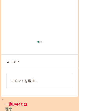
コメント
コメントを追加…
2026/5月10・17 寺子
いちごハウスに
屋🏠草木染ワークショッ
レット🚽✨設置
プ
一期JAMとは
理念