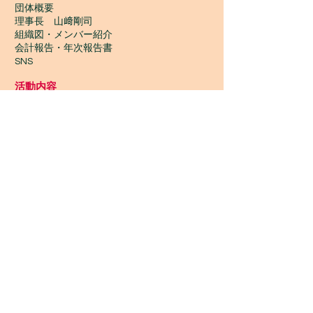
団体概要
理事長 山﨑剛司
組織図・メンバー紹介
会計報告​・年次報告書
SNS
活動内容
一期JAMの活動TOP
​活動履歴2022-2014
ワークショップ
ワサワサごみひろい
いちご食堂
ギニア支部
Wontanara Tokyo
​つながり協力店
Wasa Wasa Market​
​ワークショップ
ワークショップTOP
今後の予定・参加申込み
金曜 夜 初心者ジャンベ
休日 昼 初心者ジャンベ
アフリカンダンス