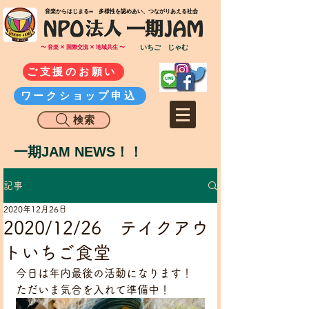
​音楽からはじまる∞ 多様性を認めあい、つながりあえる社会
いちご じゃむ
〜 音楽 ✕ 国際交流 ✕ 地域共生 〜
ご支援のお願い
ワークショップ申込
検索
一期JAM NEWS！！
記事
2020年12月26日
2020/12/26 テイクアウ
トいちご食堂
今日は年内最後の活動になります！
ただいま気合を入れて準備中！