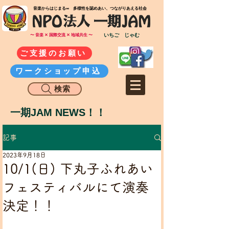
​音楽からはじまる∞ 多様性を認めあい、つながりあえる社会
いちご じゃむ
〜 音楽 ✕ 国際交流 ✕ 地域共生 〜
ご支援のお願い
ワークショップ申込
検索
一期JAM NEWS！！
記事
2023年9月18日
10/1(日) 下丸子ふれあい
フェスティバルにて演奏
決定！！