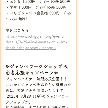
・おとな 1,500円　ｼﾞｬﾝﾍﾞﾚﾝﾀﾙ 500円
・学生 1,000円　ｼﾞｬﾝﾍﾞﾚﾝﾀﾙ 500円
・いちごジャンベ会員様 500円　ｼﾞｬﾝ
ﾍﾞﾚﾝﾀﾙ 無料!
申込はこちら
https://www.ichigojam.org/event-
details/9-29-kin-kamata-ichikijam-
shoshinshajanbewakushoppu
✨ジャンベワークショップ 初
心者応援キャンペーン✨
ジャンベビギナー熱烈応援企画！！
これからジャンベを始めたい皆様のた
めに、特別企画を開催いたします!  
 2023年 9月29日(金)のジャンベワー
クショップが、
初心者限定、各回5名様まで参加費・