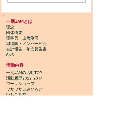
24 スペシャルジャンベ
スペシャルジャ
ワークショップ！
クショップ！【Yo
一期JAMとは
【Yonan Bah】
Bah】
理念
団体概要
理事長 山﨑剛司
組織図・メンバー紹介
会計報告​・年次報告書
SNS
活動内容
一期JAMの活動TOP
​活動履歴2022-2014
ワークショップ
ワサワサごみひろい
いちご食堂
ギニア支部
Wontanara Tokyo
​つながり協力店
Wasa Wasa Market​
​ワークショップ