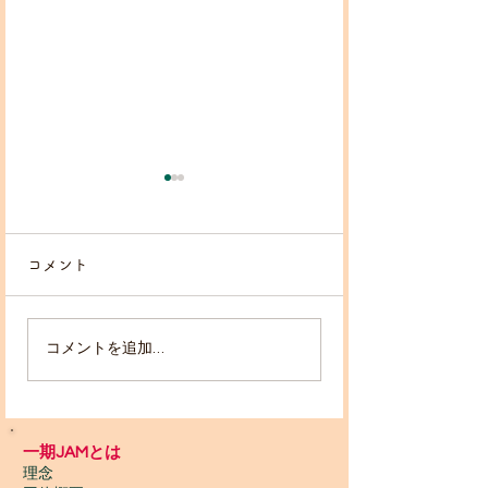
コメント
コメントを追加…
2026/1-7月 一期JAM
2026/3-7月 
Presents!!カホンワーク
ンワークショップ
ショップ【足立 学】
ハルカ】
一期JAMとは
理念