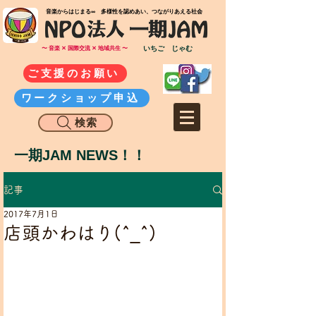
​音楽からはじまる∞ 多様性を認めあい、つながりあえる社会
いちご じゃむ
〜 音楽 ✕ 国際交流 ✕ 地域共生 〜
ご支援のお願い
ワークショップ申込
検索
一期JAM NEWS！！
記事
2017年7月1日
店頭かわはり(^_^)