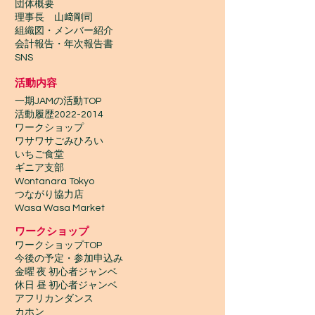
団体概要
理事長 山﨑剛司
組織図・メンバー紹介
会計報告​・年次報告書
SNS
活動内容
一期JAMの活動TOP
​活動履歴2022-2014
ワークショップ
ワサワサごみひろい
いちご食堂
ギニア支部
Wontanara Tokyo
​つながり協力店
Wasa Wasa Market​
​ワークショップ
ワークショップTOP
今後の予定・参加申込み
金曜 夜 初心者ジャンベ
休日 昼 初心者ジャンベ
アフリカンダンス
カホン