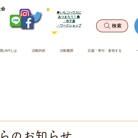
社会
🍓いちごハウスに
あつまろう！🏠
・寺子屋
​・ワークショップ
検索
期JAMとは
活動内容
活動履歴
応援・寄付・参加する
らのお知らせ