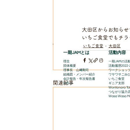
大田区からお知らせ
いちご食堂でもチラ
いちご食堂
大田区
一期JAMとは
活動内容
理念
一期JAMの活動
団体概要
​活動履歴2022-
理事長 山﨑剛司
ワークショッ
組織図・メンバー紹介
ワサワサごみ
会計報告​・年次報告書
いちご食堂
関連記事
SNS
ギニア支部
Wontanara To
​つながり協力
Wasa Wasa Ma