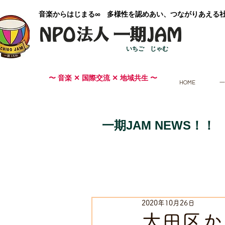
​音楽からはじまる∞ 多様性を認めあい、つながりあえる
いちご じゃむ
〜 音楽 ✕ 国際交流 ✕ 地域共生 〜
HOME
一
一期JAM NEWS！！
2020年10月26日
大田区か