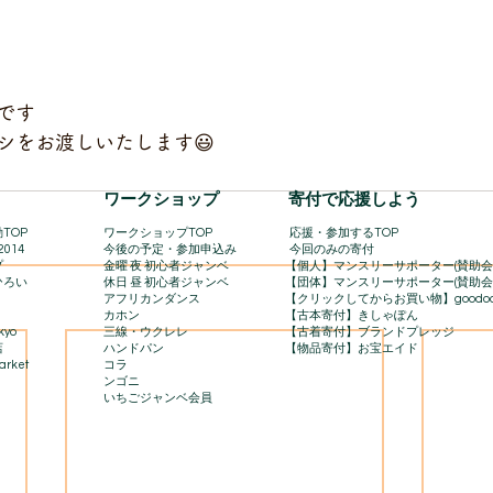
です
シをお渡しいたします😃
​ワークショップ
寄付で応援しよう
TOP
ワークショップTOP
​
応援・参加するTOP
2014
今後の予定・参加申込み
今回のみの寄付
プ
金曜 夜 初心者ジャンベ
【個人】マンスリーサポーター(賛助会
ひろい
休日 昼 初心者ジャンベ
【団体】マンスリーサポーター(賛助会
アフリカンダンス
【クリックしてからお買い物】goodo
カホン
【古本寄付】きしゃぽん
kyo
三線・ウクレレ
【古着寄付】ブランドプレッジ
店
ハンドパン
【物品寄付】お宝エイド
rket​
コラ
ンゴニ
いちごジャンベ会員