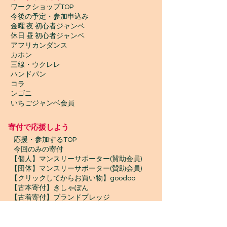
ワークショップTOP
今後の予定・参加申込み
金曜 夜 初心者ジャンベ
休日 昼 初心者ジャンベ
アフリカンダンス
カホン
三線・ウクレレ
ハンドパン
コラ
ンゴニ
いちごジャンベ会員
寄付で応援しよう
​
応援・参加するTOP
今回のみの寄付
【個人】マンスリーサポーター(賛助会員)
【団体】マンスリーサポーター(賛助会員)
【クリックしてからお買い物】goodoo
【古本寄付】きしゃぽん
【古着寄付】ブランドプレッジ
【物品寄付】お宝エイド
ボランティア募集