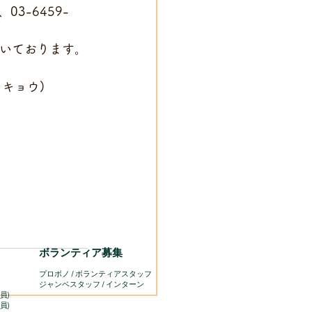
3-6459-
負担頂いております。
ウキョウ)
ボランティア募集
プロボノ / ボランティアスタッフ
​ジャンベスタッフ / インターン
員)
員)