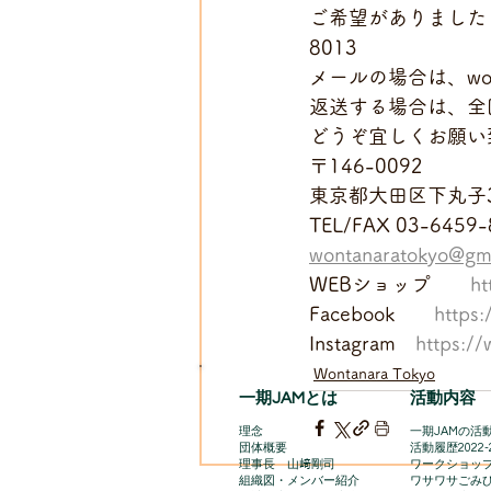
ご希望がありましたら
8013
メールの場合は、wont
返送する場合は、全国
どうぞ宜しくお願い致し
〒146-0092
東京都大田区下丸子3-
TEL/FAX 03-6459-
wontanaratokyo@gm
WEBショップ　　
ht
Facebook　　
https
Instagram　
https:/
Wontanara Tokyo
一期JAMとは
活動内容
理念
一期JAMの活動
団体概要
​活動履歴2022-
理事長 山﨑剛司
ワークショッ
組織図・メンバー紹介
ワサワサごみ