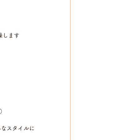
燥します
ト）
」「こんなスタイルに