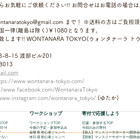
お気軽にご依頼ください!! お問合せはお電話の場合は、0
anaratokyo@gmail.com まで！ ※送料の方はご
一律(離島は除く)￥1080となります。
ます!! WONTANARA TOKYO(ウォンタナーラ ト
8-15 渡部ビル201
8013
ail.com
tps://www.wontanara-tokyo.com/
://www.facebook.com/WontanaraTokyo
/www.instagram.com/wontanara_tokyo/
 (ゆたか)
​ワークショップ
寄付で応援しよう
TOP
ワークショップTOP
​
応援・参加するTOP
2014
今後の予定・参加申込み
今回のみの寄付
プ
金曜 夜 初心者ジャンベ
【個人】マンスリーサポーター(賛助会
ひろい
休日 昼 初心者ジャンベ
【団体】マンスリーサポーター(賛助会