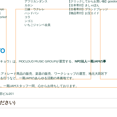
アフリカンダンス
【クリックしてからお買い物】goodo
カホン
【古本寄付】きしゃぽん
kyo
三線・ウクレレ
【古着寄付】ブランドプレッジ
店
ハンドパン
【物品寄付】お宝エイド
rket​
コラ
ンゴニ
いちごジャンベ会員
YO
キョウ）は、MOCLOUD MUSIC GROUPが運営する、
NPO法人一期JAMの事
アフリカフェアトレード商品の販売、楽器の販売、ワークショップの運営、地元大田区下
を行うなど、一期JAMのあらゆる活動の本拠地です。
。一期JAMスタッフ一同、心からお待ちしております。
渡部ビル201
ださい)