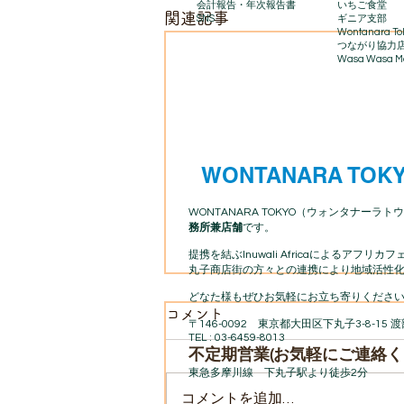
会計報告​・年次報告書
いちご食堂
関連記事
SNS
ギニア支部
Wontanara To
​つながり協力
Wasa Wasa Ma
WONTANARA TOK
WONTANARA TOKYO（ウォンタナーラトウ
務所兼店舗
です。
提携を結ぶInuwali Africaによる
丸子商店街の方々との連携により地域活性化
どなた様もぜひお気軽にお立ち寄りください
コメント
〒146-0092 東京都大田区下丸子3-8-15 
TEL : 03-6459-8013
不定期営業(お気軽にご連絡く
東急多摩川線 下丸子駅より徒歩2分
コメントを追加…