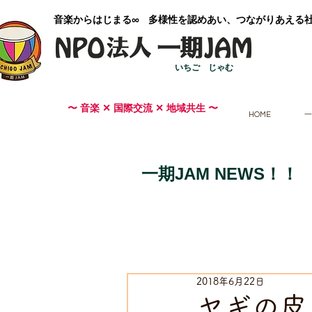
​音楽からはじまる∞ 多様性を認めあい、つながりあえる
いちご じゃむ
〜 音楽 ✕ 国際交流 ✕ 地域共生 〜
HOME
一
一期JAM NEWS！！
2018年6月22日
ヤギの皮