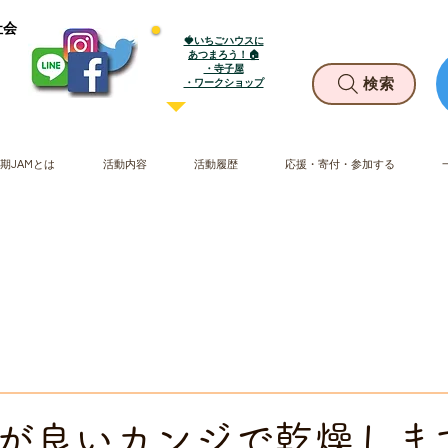
社会
🍓いちごハウスに
あつまろう！🏠
・寺子屋
​・ワークショップ
検索
期JAMとは
活動内容
活動履歴
応援・寄付・参加する
が良いカンジで乾燥します