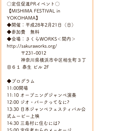
〇定住促進PRイベント〇
【MISHIMA FESTIVAL in 
YOKOHAMA】
◆開催：平成28年2月21日（日）
◆参加費　無料
◆会場：さくらWORKS＜関内＞　
http://sakuraworks.org/
　　　〒231-0012
　　　神奈川県横浜市中区相生町３丁
目６１ 泰生 ビル 2F
◆プログラム
11:00開場
11:10 オープニングジャンベ演奏
12:00 ジオ・パークってなに?
13:30 日本ジャンベフェスティバル公
式ムービー上映
14:30 三島村に住むには?
15:00 定住者からのメッセージ