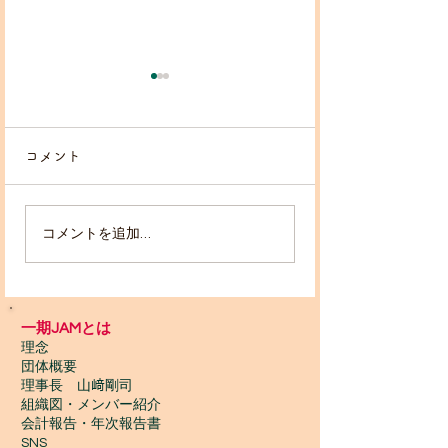
コメント
！出店者募集！
コメントを追加…
【国内】マンスリーサポ
ーター募集キャンペーン
開始のお知らせ（12/31
一期JAMとは
まで）
理念
団体概要
理事長 山﨑剛司
組織図・メンバー紹介
会計報告​・年次報告書
SNS