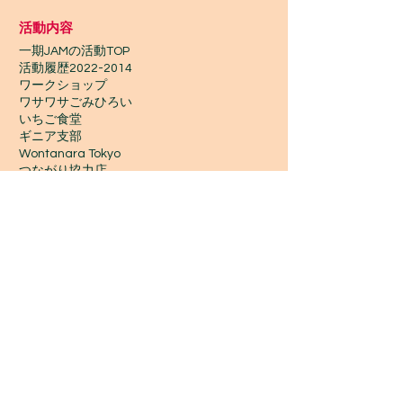
活動内容
一期JAMの活動TOP
​活動履歴2022-2014
ワークショップ
ワサワサごみひろい
いちご食堂
ギニア支部
Wontanara Tokyo
​つながり協力店
Wasa Wasa Market​
​ワークショップ
ワークショップTOP
今後の予定・参加申込み
金曜 夜 初心者ジャンベ
休日 昼 初心者ジャンベ
アフリカンダンス
カホン
三線・ウクレレ
ハンドパン
コラ
ンゴニ