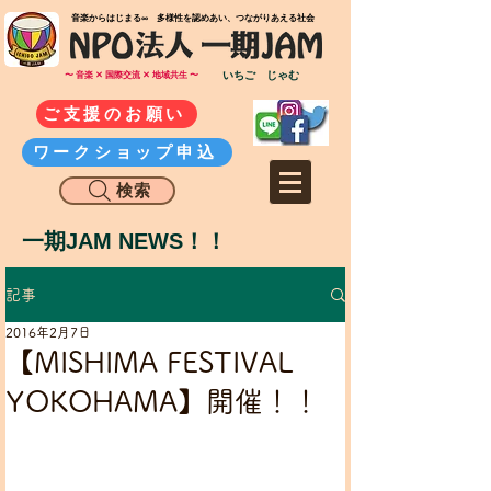
​音楽からはじまる∞ 多様性を認めあい、つながりあえる社会
いちご じゃむ
〜 音楽 ✕ 国際交流 ✕ 地域共生 〜
ご支援のお願い
ワークショップ申込
検索
一期JAM NEWS！！
記事
2016年2月7日
【MISHIMA FESTIVAL
YOKOHAMA】開催！！