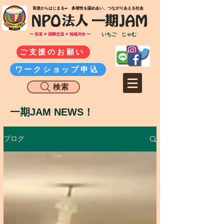
​音楽からはじまる∞ 多様性を認めあい、つながりあえる社会
いちご じゃむ
〜 音楽 ✕ 国際交流 ✕ 地域共生 〜
ご支援のお願い
ワークショップ申込
検索
一期JAM NEWS！
ブログ