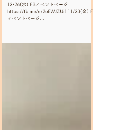
2018主催
2018/9-12月 バラフォン練習会
【永松レイ】
12/26(水) FBイベントページ
https://fb.me/e/2oEWJZUif 11/23(金) FB
イベントページ
https://fb.me/e/5Kuiht6S1 10/24(水) FB
イベントページ
https://fb.me/e/4gYufzUov リズムはヤン
カディでした♬ 9/6(木) FBイベントペー
ジ https://fb.me/e/3iD63SO7c 9月よりス
タートする"いちごジャンベ会員"様に向け
たバラフォン練習会を開催します!! この日
は試験的な開催としてこちらFacebook"一
期ＪＡＭワークショツプ"グループの方を
対象に全て無料での開催する事に致しまし
た!! 練習するリズムは、(仮)一期ＪＡＭ楽