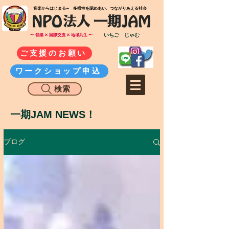
​音楽からはじまる∞ 多様性を認めあい、つながりあえる社会
いちご じゃむ
〜 音楽 ✕ 国際交流 ✕ 地域共生 〜
ご支援のお願い
ワークショップ申込
検索
一期JAM NEWS！
ブログ