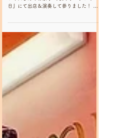
多摩川沿いのタワーマンション、リバープ
レイスさんのお祭り 『秋のリバプレの
日』にて出店＆演奏して参りました！ ス
タッフは朝から集合し、海まるこさんにて
お弁当盛り付けのお手伝いをしました🍚
とっても寒い一日でしたが楽器を鳴らした
り踊ったり(！)しながら楽しく販売させて
いただ...