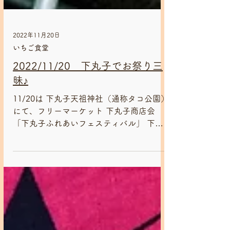
2022年11月20日
いちご食堂
2022/11/20 下丸子でお祭り三
昧♪
11/20は 下丸子天祖神社（通称タコ公園）
にて、フリーマーケット 下丸子商店会
「下丸子ふれあいフェスティバル」 下丸
子商栄会「オータムフェスタ2022」 同時
開催でした！ いちご食堂(一期JAM)は海
marukoさんとのコラボの他、メンバーが
フリマ出店しました！