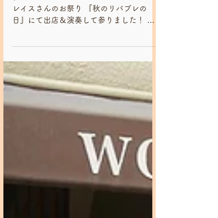
2022/11/13 いちご食堂×海まる
こ×とんかつカンティーヌ 『秋
のリバプレの日』にて出店
多摩川沿いのタワーマンション、リバープ
レイスさんのお祭り 『秋のリバプレの
日』にて出店＆演奏して参りました！ 今
回はいちご食堂でいつもコラボしている海
まるこ食堂さんに加え、とんかつカンティ
ーヌさんのカツサンドも『いちご食堂価
格』にて販売！...