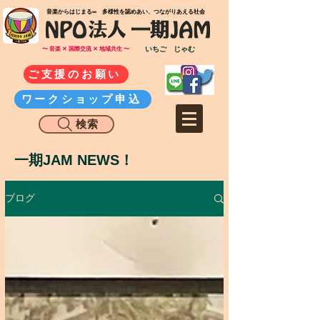
​音楽からはじまる∞ 多様性を認めあい、つながりあえる社会
いちご じゃむ
〜 音楽 ✕ 国際交流 ✕ 地域共生 〜
ご支援のお願い
ワークショップ申込
検索
一期JAM NEWS！
ブログ