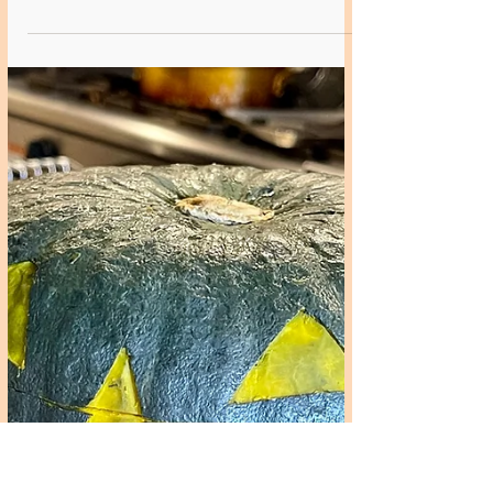
2024年11月3日
寺子屋 / 大田区 地域力応援基金助成事業
2024/11/3 寺子屋🏠はじめての
ボイストレーニング♬【いちごハ
ウスに集まろう！】
令和6年度大田区地域力応援基金助成事業
「いちごハウスに集まろう！」プロジェク
ト 寺子屋🏠はじめてのボイストレーニン
グ♬が無事終了しました😊 お勉強の様子
😊 粘土あそび🏰 お昼はまる徳キッチンさ
んで購入🍗 焼きそばはスタッフのちかこ
さんが作ってくれました✨...