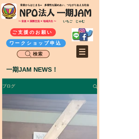
​音楽からはじまる∞ 多様性を認めあい、つながりあえる社会
いちご じゃむ
〜 音楽 ✕ 国際交流 ✕ 地域共生 〜
ご支援のお願い
ワークショップ申込
検索
一期JAM NEWS！
ブログ