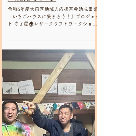
2024年12月1日
寺子屋 / 大田区 地域力応援基金助成事業
2024/12/1 寺子屋🏠レザークラ
フトワークショップ【いちごハウ
スに集まろう！】
令和6年度大田区地域力応援基金助成事業
「いちごハウスに集まろう！」プロジェク
ト 寺子屋🏠レザークラフトワークショッ
プが無事終了しました😊 お勉強の様子😊
下丸子公園に遊びに行きました！ 公園の
帰りに『下丸子マルシェ』に寄って、ラン
スアンさんのガパオ弁当を購入！...