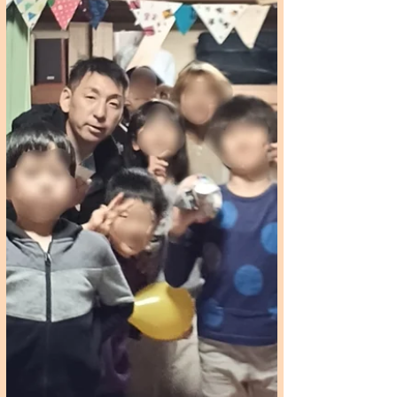
「いちごハウスに集まろう！」プロジェク
ト 寺子屋🏠お料理体験が無事終了しまし
た😊 お勉強の様子😊 ツリーの飾りつけを
しました🎄 お昼ごはんは地元 鵜の木の
オーガニックレストラン『ランスアン』さ
んのお料理です😊...