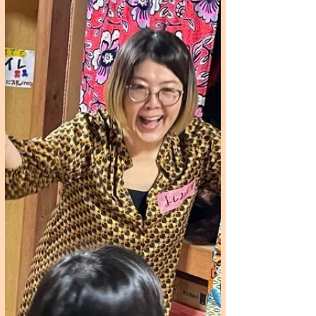
2024/11/10 寺子屋🏠万華鏡つ
くり🌸【いちごハウスに集まろ
う！】
令和6年度大田区地域力応援基金助成事業
「いちごハウスに集まろう！」プロジェク
ト 寺子屋🏠万華鏡作り🌸が無事終了しま
した😊 朝の会とお勉強の様子😊 お昼ごは
ん🍚 外遊び！最近はバドミントンがブー
ムです😊 お部屋ではパズル 午後は万華鏡
つくり！...