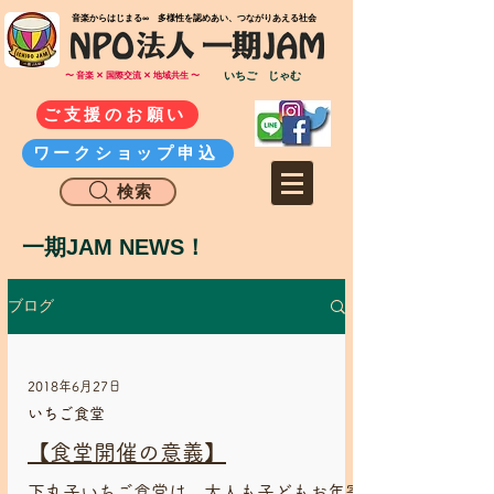
​音楽からはじまる∞ 多様性を認めあい、つながりあえる社会
いちご じゃむ
〜 音楽 ✕ 国際交流 ✕ 地域共生 〜
ご支援のお願い
ワークショップ申込
検索
一期JAM NEWS！
ブログ
2018年6月27日
いちご食堂
【食堂開催の意義】
下丸子いちご食堂は、大人も子どもお年寄