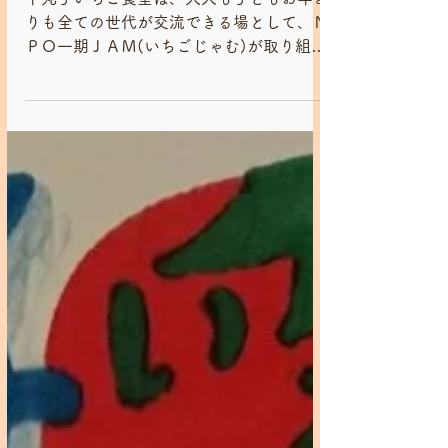
りも全ての世代が交流できる場として、Ｎ
ＰＯ一期ＪＡＭ(いちごじゃむ)が取り組む
コミュニティ(こども)食堂です。 社会的
コミュニケーション不足が叫ばれている昨
今で、 原点ともいえる家族、地域での交
流を活発にする事また深める事が...