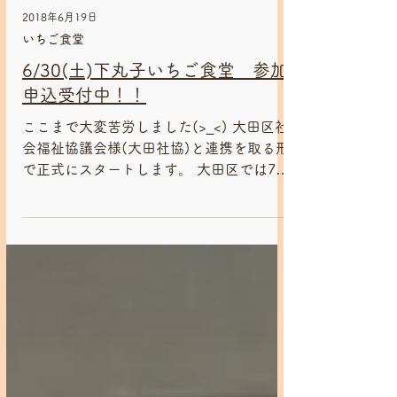
2018年6月19日
いちご食堂
6/30(土)下丸子いちご食堂 参加
申込受付中！！
ここまで大変苦労しました(>_<) 大田区社
会福祉協議会様(大田社協)と連携を取る形
で正式にスタートします。 大田区では7番
目に登録されました。 そしてＮＰＯ一期
ＪＡＭが主催する"いちご食堂"は、万が一
の事故にも対応したこども食堂となりま
す。(大田社協行事保険に加入)...