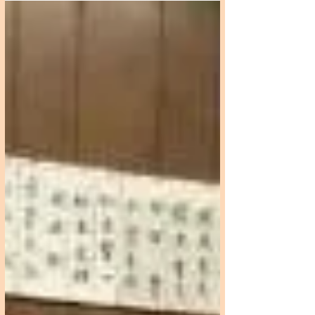
ステーション凛"さん(大田区下丸子4-6-16
下丸子駅 徒歩5分) に企画書を提出してお
りましたが先日、正式に許可がおりまし
た!!...